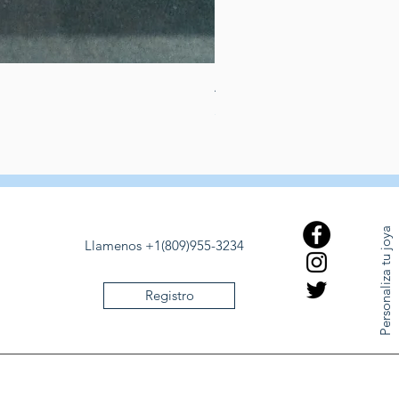
Aros matrimoniales para ho
Precio
525,00 US$
Personaliza tu joya
Llamenos +1(809)955-3234
Registro