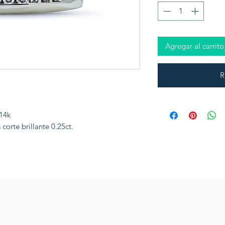
Agregar al carrito
R
 14k
orte brillante 0.25ct.