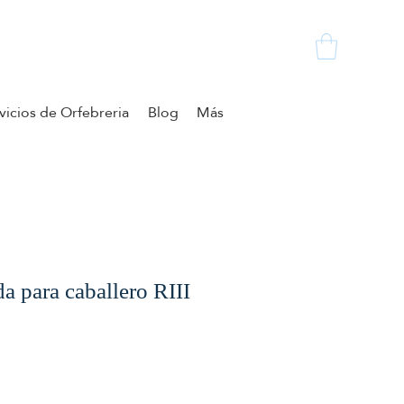
vicios de Orfebreria
Blog
Más
a para caballero RIII
io