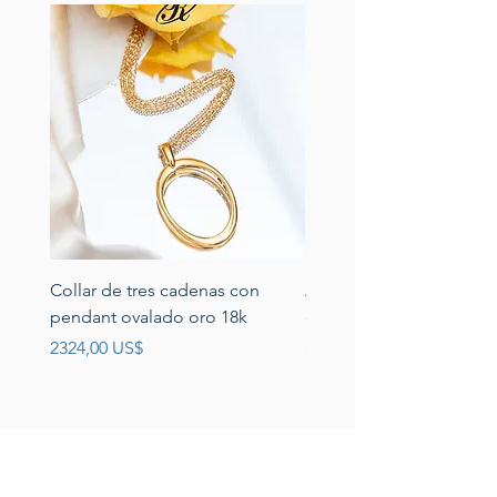
Collar de tres cadenas con
Aretes de perlas de rio 
pendant ovalado oro 18k
circonias montadas en p
Precio
Precio
2324,00 US$
389,00 US$