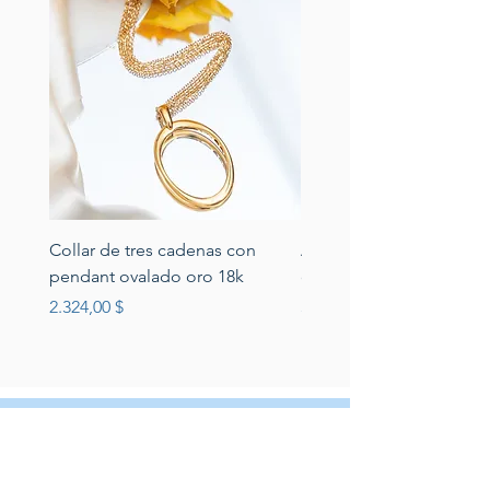
Collar de tres cadenas con
Aretes de perlas de rio 
pendant ovalado oro 18k
circonias montadas en p
Preis
Preis
2.324,00 $
389,00 $
Servicio al cliente