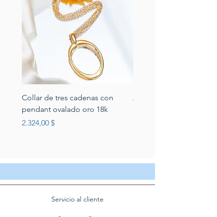
Collar de tres cadenas con
Aretes de perlas de rio 
pendant ovalado oro 18k
circonias montadas en p
Preis
Preis
2.324,00 $
389,00 $
Servicio al cliente