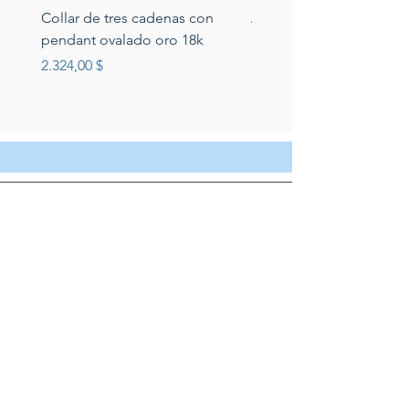
Collar de tres cadenas con
Aretes de perlas de rio 
pendant ovalado oro 18k
circonias montadas en p
Preis
Preis
2.324,00 $
389,00 $
Servicio al cliente
Servicio taller
Contactenos
Blog
Quienes somos
Politica de privacidad