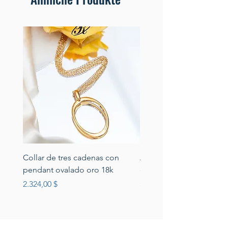
Collar de tres cadenas con
Aretes de perlas de rio 
pendant ovalado oro 18k
circonias montadas en p
Preis
Preis
2.324,00 $
389,00 $