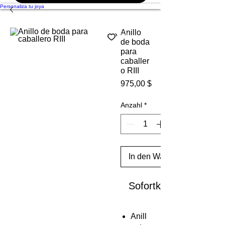
Personaliza tu joya
Anillo
de boda
para
caballer
o RIII
Preis
975,00 $
Anzahl
*
In den Warenkorb
Sofortkauf
Anill