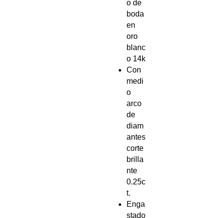
o de
boda
en
oro
blanc
o 14k
Con
medi
o
arco
de
diam
antes
corte
brilla
nte
0.25c
t.
Enga
stado