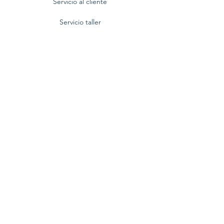
Servicio al cliente
Servicio taller
Contactenos
Blog
Quienes somos
Politica de privacidad
Preguntas frecuentes
Nuestra empresa
Centro Comercial BlueMall,
Av. Winston Churchill No. 80