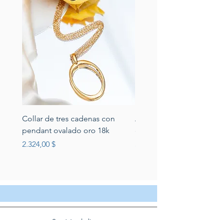
Collar de tres cadenas con
Aretes de perlas de rio 
pendant ovalado oro 18k
circonias montadas en p
Preis
Preis
2.324,00 $
389,00 $