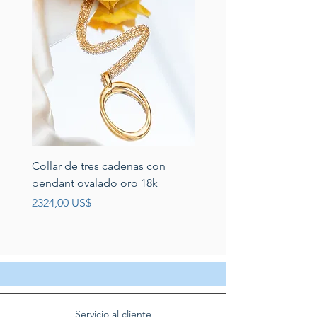
Collar de tres cadenas con
Aretes de perlas de rio 
pendant ovalado oro 18k
circonias montadas en p
Precio
Precio
2324,00 US$
389,00 US$
Servicio al cliente