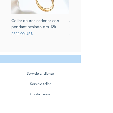
Collar de tres cadenas con
Aretes de perlas de rio 
pendant ovalado oro 18k
circonias montadas en p
Precio
Precio
2324,00 US$
389,00 US$
Servicio al cliente
Servicio taller
Contactenos
Blog