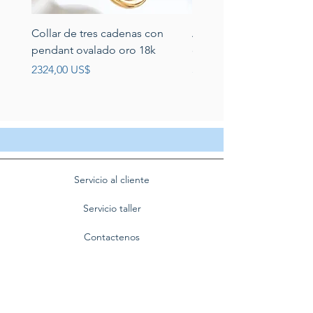
Collar de tres cadenas con
Aretes de perlas de rio 
pendant ovalado oro 18k
circonias montadas en p
Precio
Precio
2324,00 US$
389,00 US$
Servicio al cliente
Servicio taller
Contactenos
Blog
Quienes somos