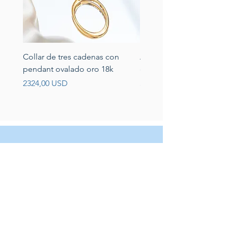
Collar de tres cadenas con
Aretes de perlas de rio 
pendant ovalado oro 18k
circonias montadas en p
Prezzo
Prezzo
2324,00 USD
389,00 USD
Servicio al cliente
Servicio taller
Contactenos
Blog