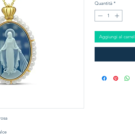
Quantità
*
Aggiungi al carrel
rosa
ulce