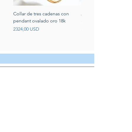
Collar de tres cadenas con
Aretes de perlas de rio 
pendant ovalado oro 18k
circonias montadas en p
Prezzo
Prezzo
2324,00 USD
389,00 USD
Servicio al cliente
Servicio taller
Contactenos
Blog
Quienes somos