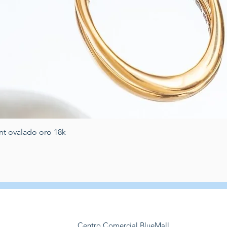
Vista rapida
nt ovalado oro 18k
Centro Comercial BlueMall,