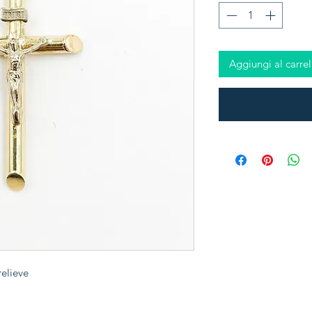
Aggiungi al carrel
 relieve