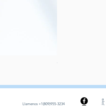
Aretes de perlas de rio dulce
Prezzo
389,00 USD
Llamenos +1(809)955-3234