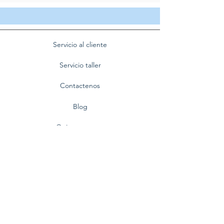
Servicio al cliente
Servicio taller
Contactenos
Blog
Quienes somos
Politica de privacidad
Preguntas frecuentes
Nuestra empresa