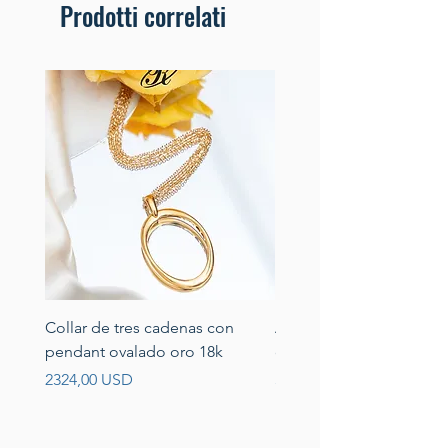
Prodotti correlati
Collar de tres cadenas con
Aretes de perlas de rio 
pendant ovalado oro 18k
circonias montadas en p
Prezzo
Prezzo
2324,00 USD
389,00 USD