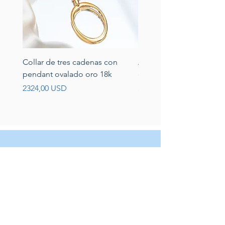
Collar de tres cadenas con
Aretes de perlas de rio 
pendant ovalado oro 18k
circonias montadas en p
Prezzo
Prezzo
2324,00 USD
389,00 USD
Servicio al cliente
Servicio taller
Contactenos