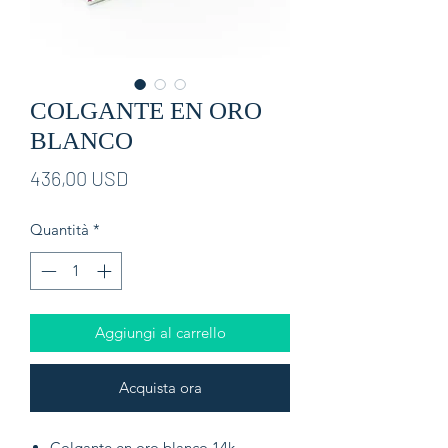
COLGANTE EN ORO
BLANCO
Prezzo
436,00 USD
Quantità
*
Aggiungi al carrello
Acquista ora
Colgante en oro blanco 14k