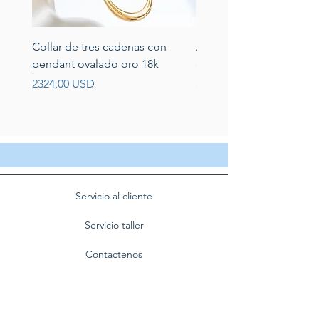
Collar de tres cadenas con
Aretes de perlas de rio 
pendant ovalado oro 18k
circonias montadas en p
Prezzo
Prezzo
2324,00 USD
389,00 USD
Servicio al cliente
Servicio taller
Contactenos
Blog
Quienes somos