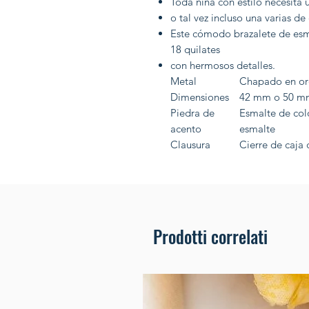
Toda niña con estilo necesita 
o tal vez incluso una varias de 
Este cómodo brazalete de esm
18 quilates
con hermosos detalles.
Metal
Chapado en oro
Dimensiones
42 mm o 50 m
Piedra de
Esmalte de col
acento
esmalte
Clausura
Cierre de caja 
Prodotti correlati