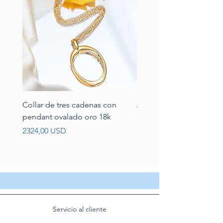
Collar de tres cadenas con
Aretes de perlas de rio 
pendant ovalado oro 18k
circonias montadas en p
Prezzo
Prezzo
2324,00 USD
389,00 USD
Servicio al cliente