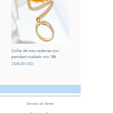
Collar de tres cadenas con
Aretes de perlas de rio 
pendant ovalado oro 18k
circonias montadas en p
Prezzo
Prezzo
2324,00 USD
389,00 USD
Servicio al cliente