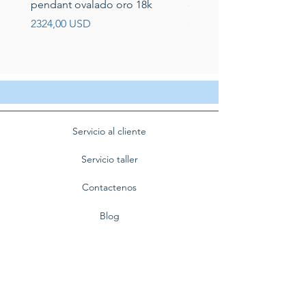
pendant ovalado oro 18k
circonias montadas en p
Prezzo
Prezzo
2324,00 USD
389,00 USD
Servicio al cliente
Servicio taller
Contactenos
Blog
Quienes somos
Politica de privacidad
Preguntas frecuentes