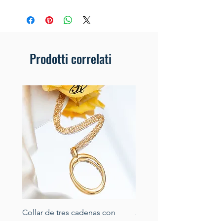
Prodotti correlati
Collar de tres cadenas con
Aretes de perlas de rio 