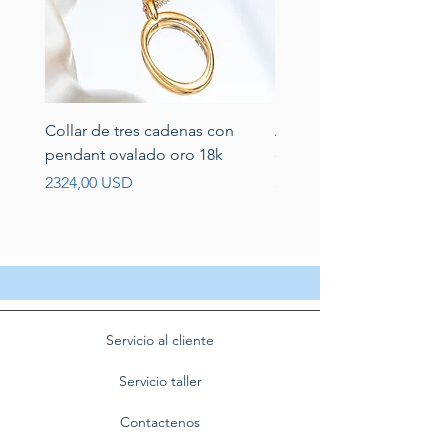
Collar de tres cadenas con
Aretes de perlas de rio 
pendant ovalado oro 18k
circonias montadas en p
Prezzo
Prezzo
2324,00 USD
389,00 USD
Servicio al cliente
Servicio taller
Contactenos