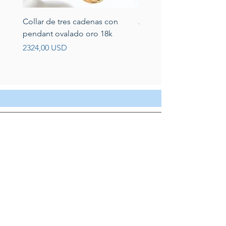
Collar de tres cadenas con
Aretes de perlas de rio 
pendant ovalado oro 18k
circonias montadas en p
Prezzo
Prezzo
2324,00 USD
389,00 USD
Servicio al cliente
Servicio taller
Contactenos
Blog
Quienes somos