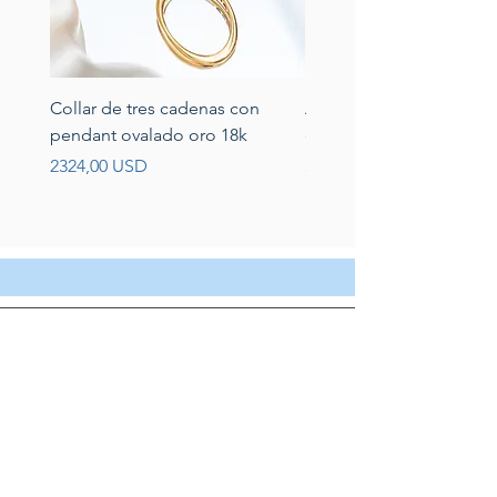
Collar de tres cadenas con
Aretes de perlas de rio 
pendant ovalado oro 18k
circonias montadas en p
Prezzo
Prezzo
2324,00 USD
389,00 USD
Servicio al cliente
Servicio taller
Contactenos
Blog