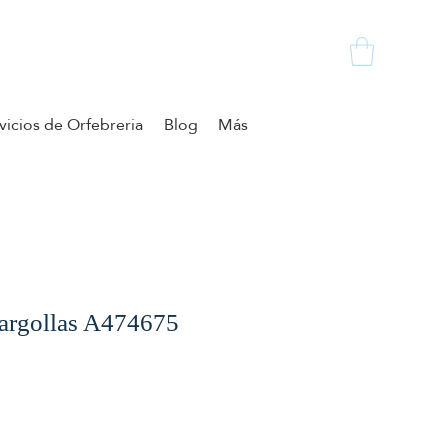
vicios de Orfebreria
Blog
Más
o argollas A474675
zzo