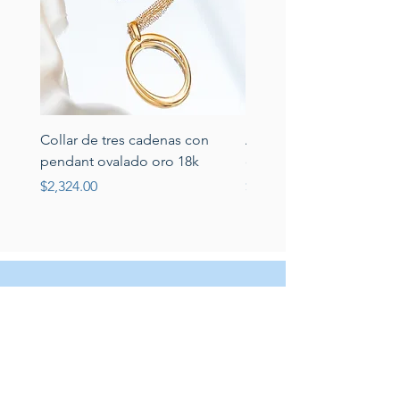
Collar de tres cadenas con
Aretes de perlas de rio 
pendant ovalado oro 18k
circonias montadas en p
Price
Price
$2,324.00
$389.00
Servicio al cliente
Servicio taller