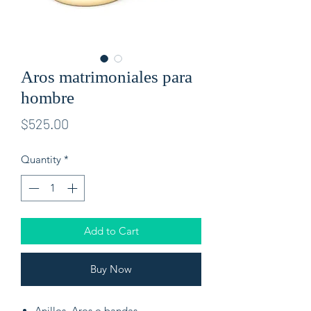
Aros matrimoniales para
hombre
Price
$525.00
Quantity
*
Add to Cart
Buy Now
Anillos, Aros o bandas