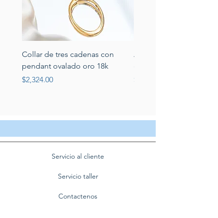
Collar de tres cadenas con
Aretes de perlas de rio 
pendant ovalado oro 18k
circonias montadas en p
Price
Price
$2,324.00
$389.00
Servicio al cliente
Servicio taller
Contactenos
Blog