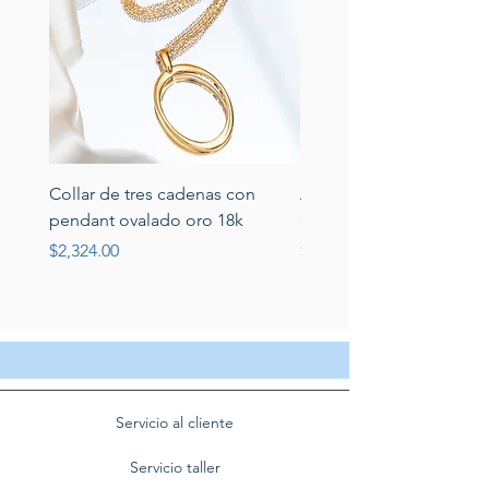
Collar de tres cadenas con
Aretes de perlas de rio 
pendant ovalado oro 18k
circonias montadas en p
Price
Price
$2,324.00
$389.00
Servicio al cliente
Servicio taller