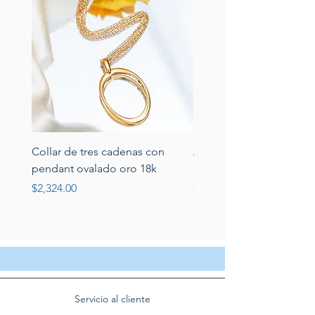
Collar de tres cadenas con
Aretes de perlas de rio 
pendant ovalado oro 18k
circonias montadas en p
Price
Price
$2,324.00
$389.00
Servicio al cliente