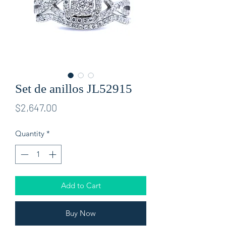
Set de anillos JL52915
Price
$2,647.00
Quantity
*
Add to Cart
Buy Now