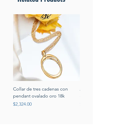
Collar de tres cadenas con
Aretes de perlas de rio 
pendant ovalado oro 18k
circonias montadas en p
Price
Price
$2,324.00
$389.00