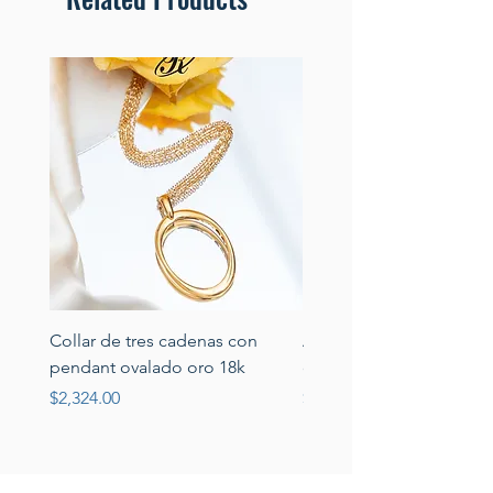
Collar de tres cadenas con
Aretes de perlas de rio 
pendant ovalado oro 18k
circonias montadas en p
Price
Price
$2,324.00
$389.00