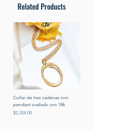
Related Products
Collar de tres cadenas con
Aretes de perlas de rio 
pendant ovalado oro 18k
circonias montadas en p
Price
Price
$2,324.00
$389.00