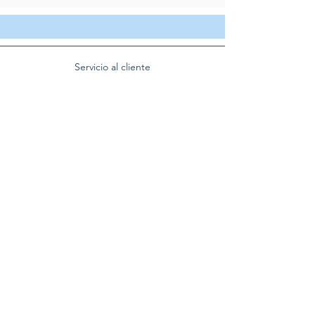
Servicio al cliente
Servicio taller
Contactenos
Blog
Quienes somos
Politica de privacidad
Preguntas frecuentes
Nuestra empresa