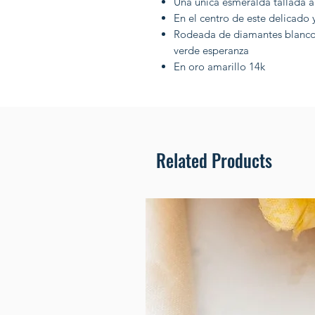
Una unica esmeralda tallada 
En el centro de este delicado 
Rodeada de diamantes blancos 
verde esperanza
En oro amarillo 14k
Related Products