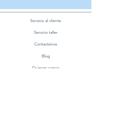
Servicio al cliente
Servicio taller
Contactenos
Blog
Quienes somos
Politica de privacidad
Preguntas frecuentes
Nuestra empresa