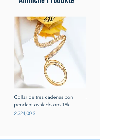
Collar de tres cadenas con
Aretes de perlas de rio 
pendant ovalado oro 18k
circonias montadas en p
Preis
Preis
2.324,00 $
389,00 $