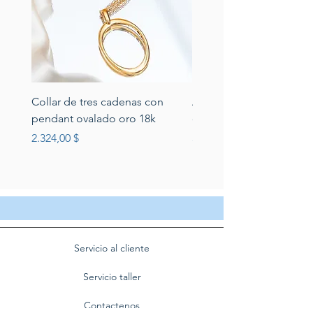
Collar de tres cadenas con
Aretes de perlas de rio 
pendant ovalado oro 18k
circonias montadas en p
Preis
Preis
2.324,00 $
389,00 $
Servicio al cliente
Servicio taller
Contactenos