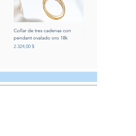
Collar de tres cadenas con
Aretes de perlas de rio 
pendant ovalado oro 18k
circonias montadas en p
Preis
Preis
2.324,00 $
389,00 $
Servicio al cliente
Servicio taller
Contactenos
Blog