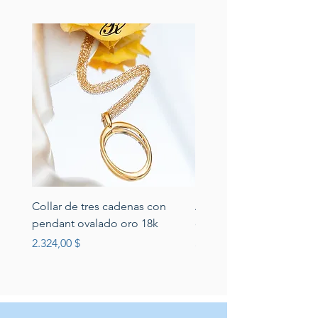
Collar de tres cadenas con
Aretes de perlas de rio 
pendant ovalado oro 18k
circonias montadas en p
Preis
Preis
2.324,00 $
389,00 $