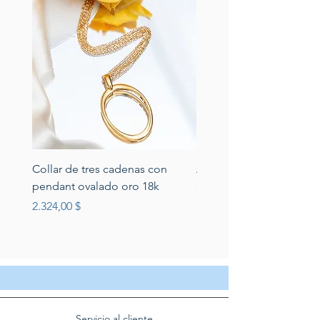
Collar de tres cadenas con
Aretes de perlas de rio 
pendant ovalado oro 18k
circonias montadas en p
Preis
Preis
2.324,00 $
389,00 $
Servicio al cliente