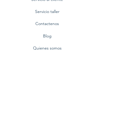
Servicio taller
Contactenos
Blog
Quienes somos
Politica de privacidad
Preguntas frecuentes
Nuestra empresa
Centro Comercial BlueMall,
Av. Winston Churchill No. 80