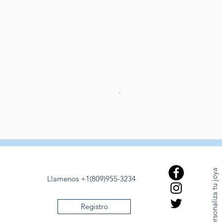
Aretes de perlas de rio dulce
Preis
389,00 $
Personaliza tu joya
Llamenos +1(809)955-3234
Registro