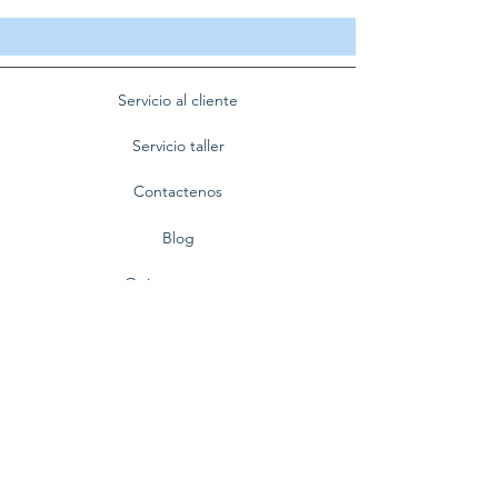
Servicio al cliente
Servicio taller
Contactenos
Blog
Quienes somos
Politica de privacidad
Preguntas frecuentes
Nuestra empresa