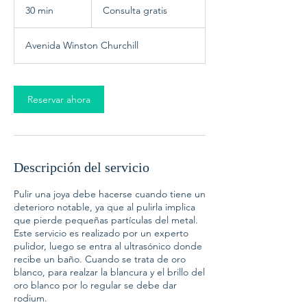
gratis
30 min
3
Consulta gratis
0
Avenida Winston Churchill
m
i
n
Reservar ahora
Descripción del servicio
Pulir una joya debe hacerse cuando tiene un
deterioro notable, ya que al pulirla implica
que pierde pequeñas partículas del metal.
Este servicio es realizado por un experto
pulidor, luego se entra al ultrasónico donde
recibe un baño. Cuando se trata de oro
blanco, para realzar la blancura y el brillo del
oro blanco por lo regular se debe dar
rodium.