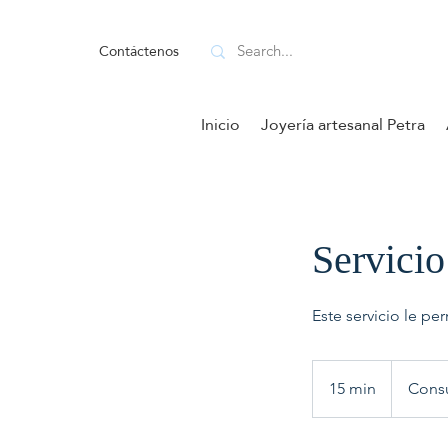
Contáctenos
Inicio
Joyería artesanal Petra
Servicio
Este servicio le pe
Consulta
gratuita.
15 min
1
Consu
5