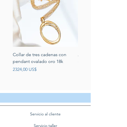
Collar de tres cadenas con
Aretes de perlas de rio 
pendant ovalado oro 18k
circonias montadas en p
Precio
Precio
2324,00 US$
389,00 US$
Servicio al cliente
Servicio taller