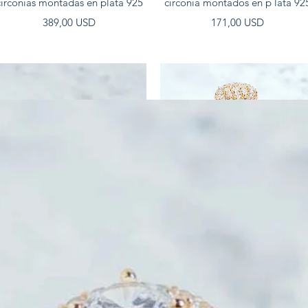
circonias montadas en plata 925
circonia montados en p lata 92
Prezzo
Prezzo
389,00 USD
171,00 USD
Vista rapida
Vista rapida
nillo solitario en oro amarillo 14
Anillo solitario en oro amarillo 
quilates
quilates
Prezzo
Prezzo
650,00 USD
550,00 USD