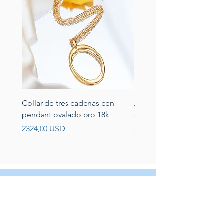
Collar de tres cadenas con
Aretes de perlas de rio 
pendant ovalado oro 18k
circonias montadas en p
Prezzo
Prezzo
2324,00 USD
389,00 USD
Servicio al cliente