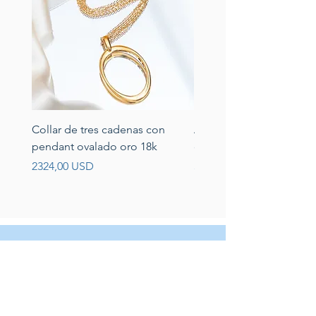
Collar de tres cadenas con
Aretes de perlas de rio 
pendant ovalado oro 18k
circonias montadas en p
Prezzo
Prezzo
2324,00 USD
389,00 USD
Servicio al cliente
Servicio taller