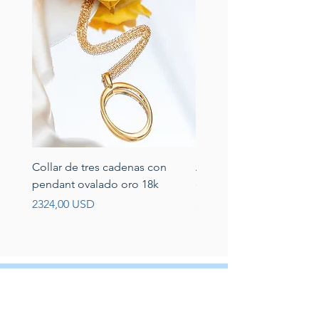
Collar de tres cadenas con
Aretes de perlas de rio 
pendant ovalado oro 18k
circonias montadas en p
Prezzo
Prezzo
2324,00 USD
389,00 USD
Servicio al cliente