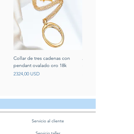
Collar de tres cadenas con
Aretes de perlas de rio 
pendant ovalado oro 18k
circonias montadas en p
Prezzo
Prezzo
2324,00 USD
389,00 USD
Servicio al cliente
Servicio taller