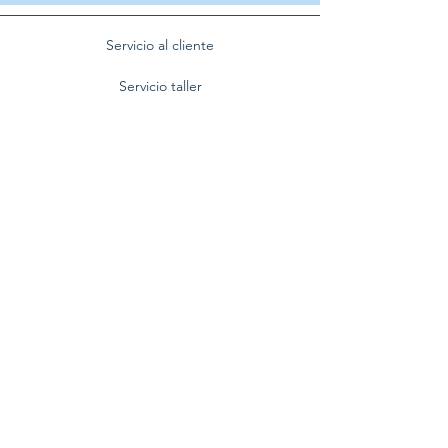
Servicio al cliente
Servicio taller
Contactenos
Blog
Quienes somos
Politica de privacidad
Preguntas frecuentes
Nuestra empresa