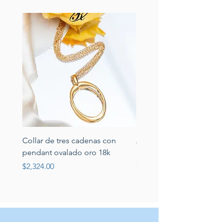
Collar de tres cadenas con
Aretes de perlas de rio 
pendant ovalado oro 18k
circonias montadas en p
Price
Price
$2,324.00
$389.00