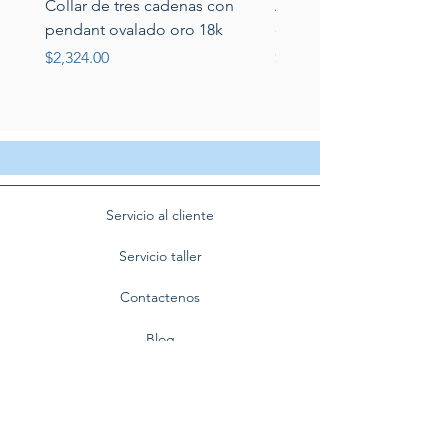
Collar de tres cadenas con
Aretes de perlas de rio 
pendant ovalado oro 18k
circonias montadas en p
Price
Price
$2,324.00
$389.00
Servicio al cliente
Servicio taller
Contactenos
Blog
Quienes somos
Politica de privacidad